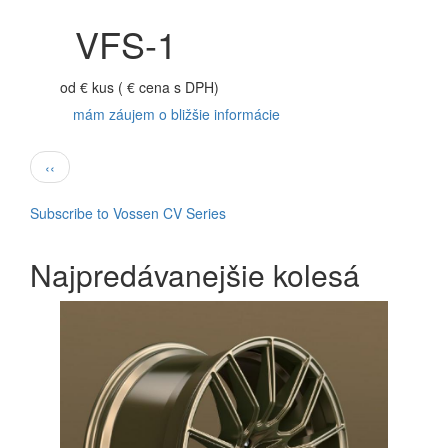
VFS-1
od
€
kus ( € cena s DPH)
mám záujem o bližšie informácie
Pagination
Previous
‹‹
page
Subscribe to Vossen CV Series
Najpredávanejšie kolesá